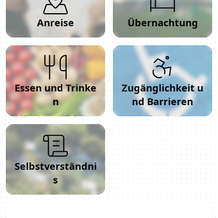
Anreise
Übernachtung
Essen und Trinke
Zugänglichkeit u
n
nd Barrieren
Selbstverständni
s